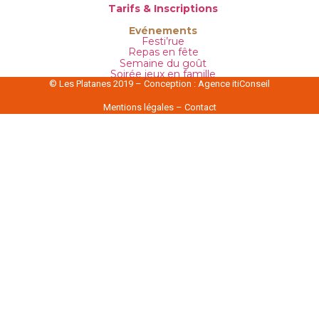
Tarifs & Inscriptions
Evénements
Festi’rue
Repas en fête
Semaine du goût
Soirée jeux en famille
© Les Platanes 2019 – Conception :
Agence itiConseil
Mentions légales
–
Contact