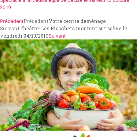
Spectacle à la Médiathèque de Decize le samedi 12 octobre
2019
Précédent
Votre centre déménage
Précédent
Suivant
Théâtre: Les Ricochets montent sur scène le
vendredi 04/10/2019
Suivant