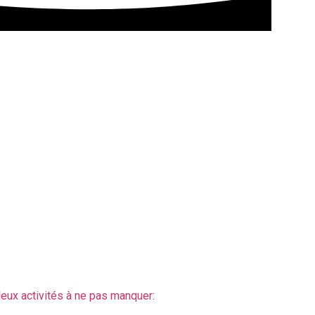
oirée Bowling et
re ​
ux activités à ne pas manquer: