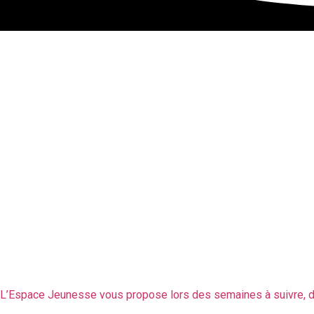
Espace Jeunesse: S
Journée à la Patinoi
L’Espace Jeunesse vous propose lors des semaines à suivre, de