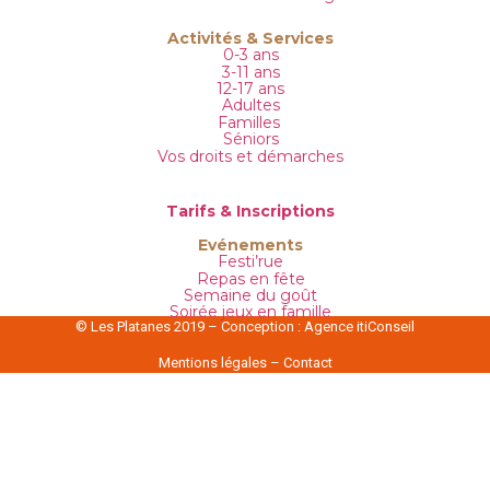
Activités & Services
0-3 ans
3-11 ans
12-17 ans
Adultes
Familles
Séniors
Vos droits et démarches
Tarifs & Inscriptions
Evénements
Festi’rue
Repas en fête
Semaine du goût
Soirée jeux en famille
© Les Platanes 2019 – Conception :
Agence itiConseil
Mentions légales
–
Contact