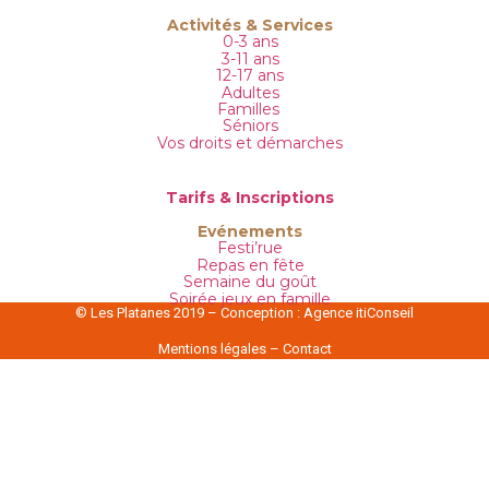
Activités & Services
0-3 ans
3-11 ans
12-17 ans
Adultes
Familles
Séniors
Vos droits et démarches
Tarifs & Inscriptions
Evénements
Festi’rue
Repas en fête
Semaine du goût
Soirée jeux en famille
© Les Platanes 2019 – Conception :
Agence itiConseil
Mentions légales
–
Contact